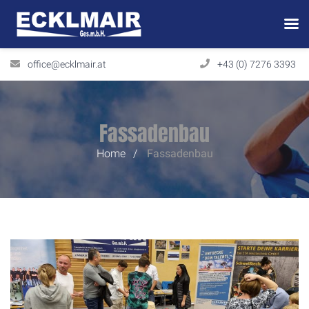
office@ecklmair.at
+43 (0) 7276 3393
Fassadenbau
Home
Fassadenbau