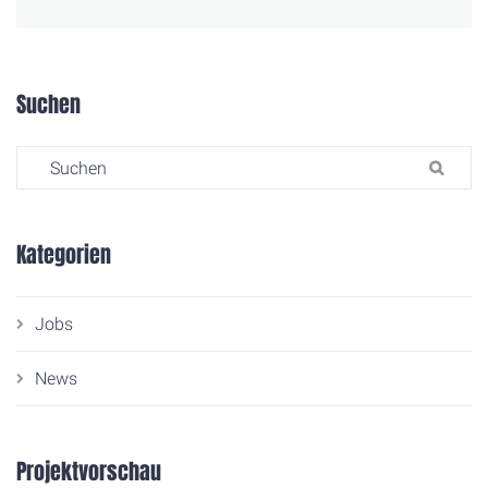
Suchen
Search for:
SU
Kategorien
Jobs
News
Projektvorschau