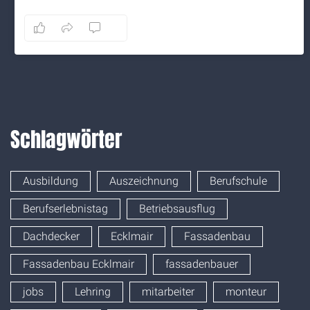
8
1
0
Auf Facebook anzeigen
·
Teilen
Schlagwörter
Ausbildung
Auszeichnung
Berufschule
Berufserlebnistag
Betriebsausflug
Dachdecker
Ecklmair
Fassadenbau
Fassadenbau Ecklmair
fassadenbauer
jobs
Lehring
mitarbeiter
monteur