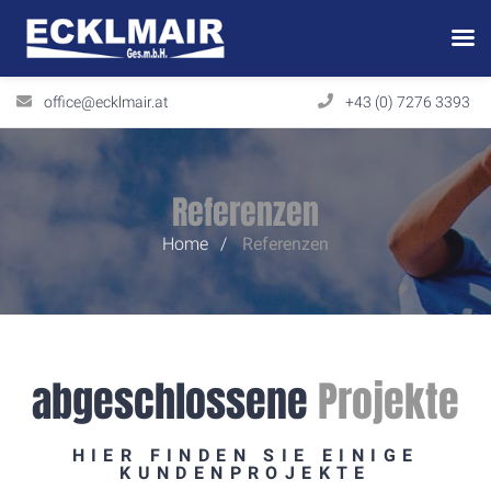
office@ecklmair.at
+43 (0) 7276 3393
Referenzen
Home
Referenzen
abgeschlossene
Projekte
HIER FINDEN SIE EINIGE
KUNDENPROJEKTE