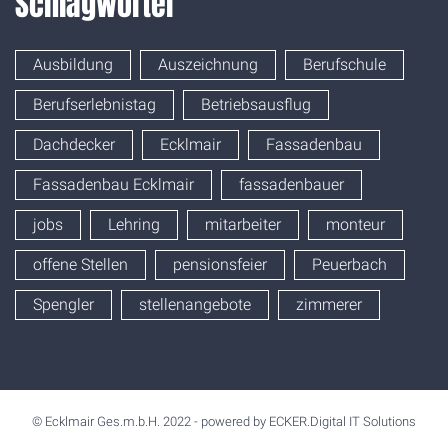
Schlagwörter
Ausbildung
Auszeichnung
Berufschule
Berufserlebnistag
Betriebsausflug
Dachdecker
Ecklmair
Fassadenbau
Fassadenbau Ecklmair
fassadenbauer
jobs
Lehring
mitarbeiter
monteur
offene Stellen
pensionsfeier
Peuerbach
Spengler
stellenangebote
zimmerer
© Ecklmair Ges.m.b.H.
2022
- powered by ECKER.Digital IT Solutions