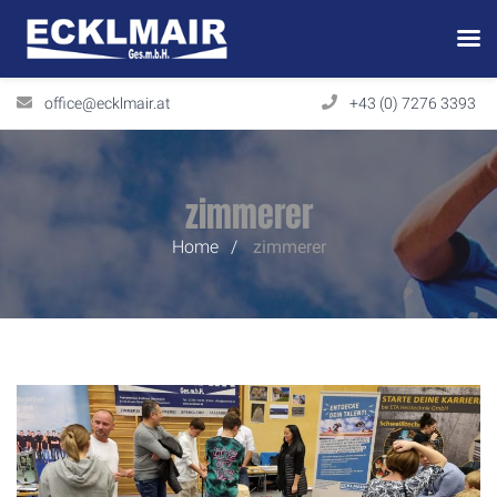
office@ecklmair.at
+43 (0) 7276 3393
zimmerer
Home
zimmerer