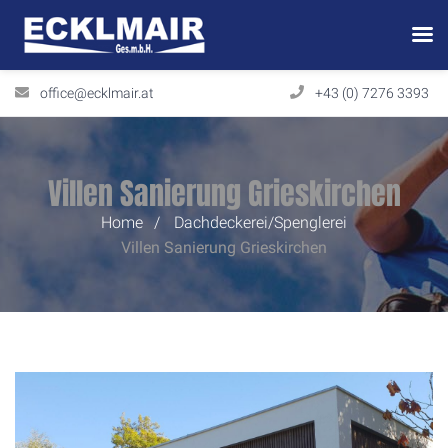
office@ecklmair.at
+43 (0) 7276 3393
Villen Sanierung Grieskirchen
Home
Dachdeckerei/Spenglerei
Villen Sanierung
Grieskirchen