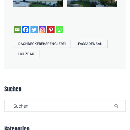
DACHDECKEREI/SPENGLEREI
FASSADENBAU
HOLZBAU
Suchen
Search for:
SU
Kategorien