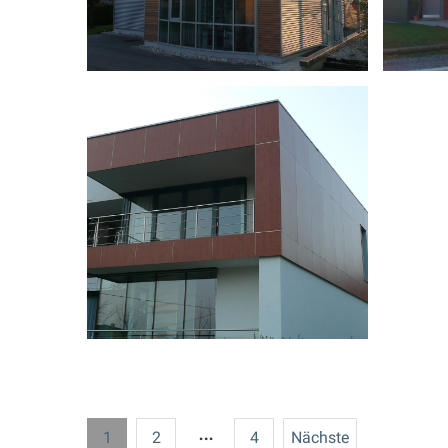
Seitennummerieru
…
1
2
4
Nächste