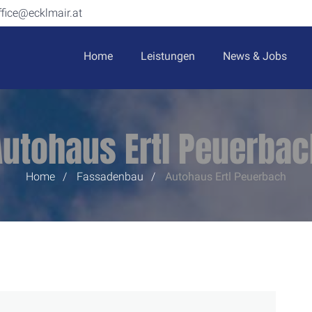
ffice@ecklmair.at
Home
Leistungen
News & Jobs
Autohaus Ertl Peuerbac
Home
Fassadenbau
Autohaus Ertl
Peuerbach