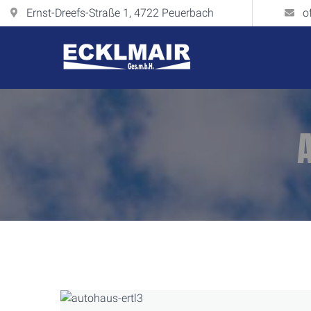
Ernst-Dreefs-Straße 1, 4722 Peuerbach
o