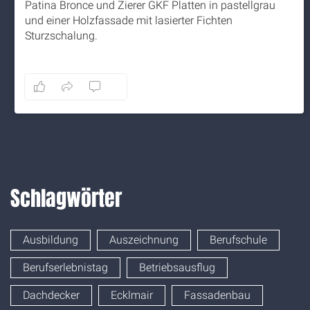
Patina Bronce und Zierer GKF Platten in pastellgrau
und einer Holzfassade mit lasierter Fichten
Sturzschalung.
5 months ago
8
1
0
Auf Facebook anzeigen
·
Teilen
Schlagwörter
Ausbildung
Auszeichnung
Berufschule
Berufserlebnistag
Betriebsausflug
Dachdecker
Ecklmair
Fassadenbau