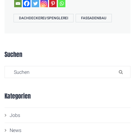
DACHDECKEREI/SPENGLEREI
FASSADENBAU
Suchen
Search for:
SU
Kategorien
Jobs
News