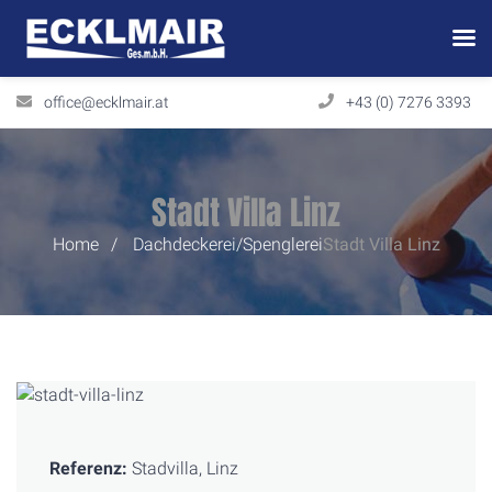
office@ecklmair.at
+43 (0) 7276 3393
Stadt Villa Linz
Home
Dachdeckerei/Spenglerei
Stadt Villa
Linz
Referenz:
Stadvilla, Linz