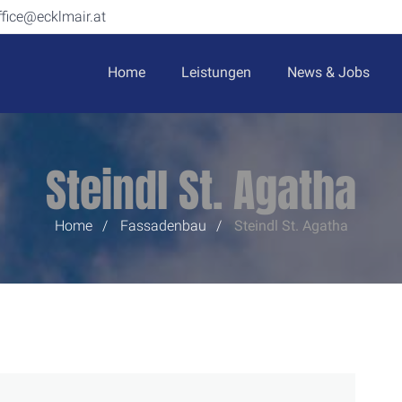
ffice@ecklmair.at
Home
Leistungen
News & Jobs
Steindl St. Agatha
Home
Fassadenbau
Steindl
St. Agatha