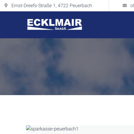
Ernst-Dreefs-Straße 1, 4722 Peuerbach
o