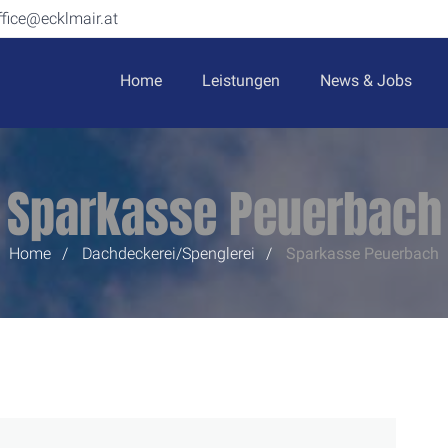
ffice@ecklmair.at
Home
Leistungen
News & Jobs
Sparkasse Peuerbach
Home
Dachdeckerei/Spenglerei
Sparkasse
Peuerbach