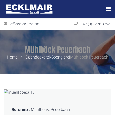
office@ecklmair.at
+43 (0) 7276 3393
Mühlböck Peuerbach
Home
Dachdeckerei/Spenglerei
Mühlböck
Peuerbach
Referenz:
Mühlböck, Peuerbach