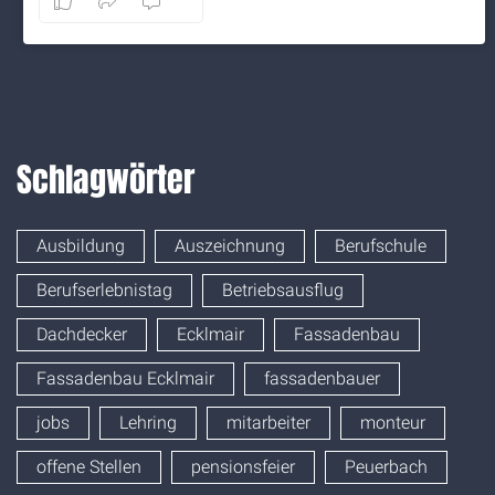
8
1
0
Auf Facebook anzeigen
·
Teilen
Schlagwörter
Ausbildung
Auszeichnung
Berufschule
Berufserlebnistag
Betriebsausflug
Dachdecker
Ecklmair
Fassadenbau
Fassadenbau Ecklmair
fassadenbauer
jobs
Lehring
mitarbeiter
monteur
offene Stellen
pensionsfeier
Peuerbach