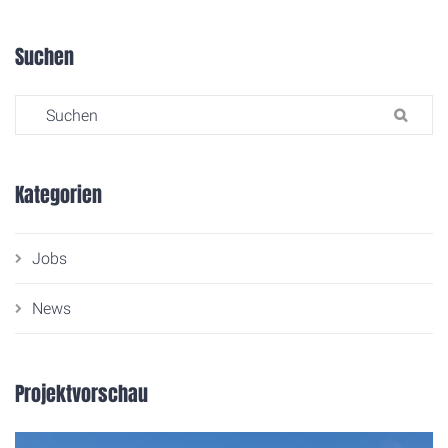
Suchen
Search for:
SU
Kategorien
Jobs
News
Projektvorschau