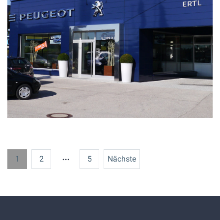
Seitennummerierung der Be
…
1
2
5
Nächste