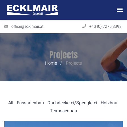
office@ecklmair.at
+43 (0) 7276 3393
Projects
Home
Projects
All
Fassadenbau
Dachdeckerei/Spenglerei
Holzbau
Terrassenbau