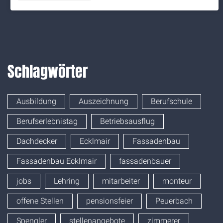
Schlagwörter
Ausbildung
Auszeichnung
Berufschule
Berufserlebnistag
Betriebsausflug
Dachdecker
Ecklmair
Fassadenbau
Fassadenbau Ecklmair
fassadenbauer
jobs
Lehring
mitarbeiter
monteur
offene Stellen
pensionsfeier
Peuerbach
Spengler
stellenangebote
zimmerer